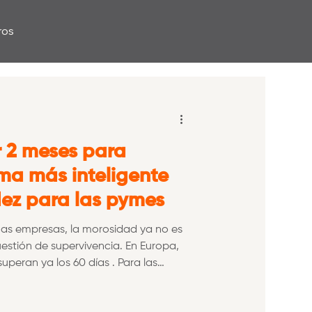
ros
r 2 meses para
ma más inteligente
idez para las pymes
as empresas, la morosidad ya no es
uestión de supervivencia. En Europa,
 los 60 días . Para las
maniobra en su tesorería, esa
enudo la diferencia entre contratar