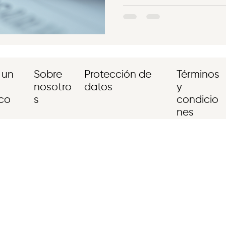
o paralizar, crecer o cerrar
menos burocráticas de adela
automáticos por pronto pago
 un
Sobre
Protección de
Términos
nosotro
datos
y
ico
s
condicio
nes