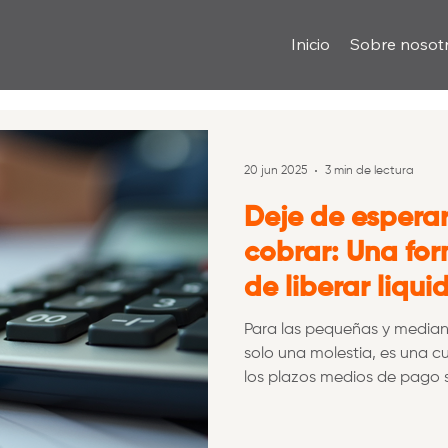
Inicio
Sobre nosot
20 jun 2025
3 min de lectura
Deje de espera
cobrar: Una for
de liberar liqu
Para las pequeñas y median
solo una molestia, es una c
los plazos medios de pago superan ya
pymes con poco margen de 
espera de dos meses es a m