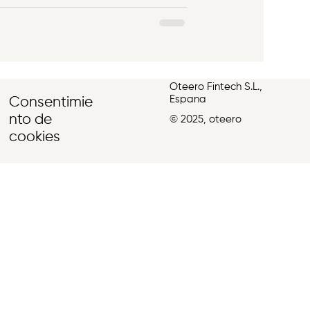
. Una de las formas más rápidas y
ntar el efectivo son los descuentos
. Si se hacen bien, convi
Oteero Fintech S.L.,
Espana
Consentimie
nto de
© 2025, oteero
cookies