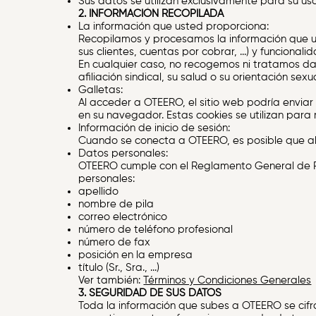
Sus datos se utilizan exclusivamente para su us
2. INFORMACIÓN RECOPILADA
La información que usted proporciona:
Recopilamos y procesamos la información que ust
sus clientes, cuentas por cobrar, ...) y funciona
En cualquier caso, no recogemos ni tratamos datos
afiliación sindical, su salud o su orientación sexua
Galletas:
Al acceder a OTEERO, el sitio web podría envi
en su navegador. Estas cookies se utilizan para 
Información de inicio de sesión:
Cuando se conecta a OTEERO, es posible que alm
Datos personales:
OTEERO cumple con el Reglamento General de Pro
personales:
apellido
nombre de pila
correo electrónico
número de teléfono profesional
número de fax
posición en la empresa
título (Sr., Sra., ...)
Ver también:
Términos y Condiciones Generales
3. SEGURIDAD DE SUS DATOS
Toda la información que subes a OTEERO se cifra