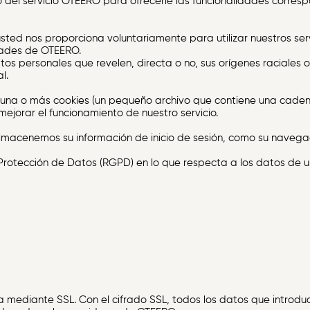
o del servicio OTEERO para ofrecerle las funcionalidades corres
ed nos proporciona voluntariamente para utilizar nuestros serv
lidades de OTEERO.
 personales que revelen, directa o no, sus orígenes raciales o étn
l.
ar una o más cookies (un pequeño archivo que contiene una cad
mejorar el funcionamiento de nuestro servicio.
acenemos su información de inicio de sesión, como su navegado
tección de Datos (RGPD) en lo que respecta a los datos de usua
 mediante SSL. Con el cifrado SSL, todos los datos que introduc